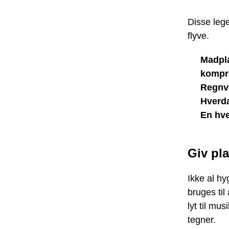
Disse lege
flyve.
Madpla
kompr
Regnv
Hverda
En hve
Giv pla
Ikke al h
bruges ti
lyt til mus
tegner.