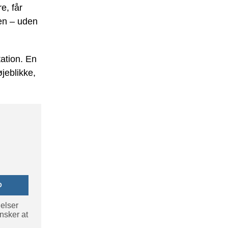
e, får
en – uden
ation. En
jeblikke,
D
gelser
nsker at