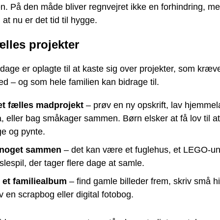
en. På den måde bliver regnvejret ikke en forhindring, me
at nu er det tid til hygge.
lles projekter
age er oplagte til at kaste sig over projekter, som kræve
d – og som hele familien kan bidrage til.
et fælles madprojekt
– prøv en ny opskrift, lav hjemmel
, eller bag småkager sammen. Børn elsker at få lov til at
e og pynte.
 noget sammen
– det kan være et fuglehus, et LEGO-uni
slespil, der tager flere dage at samle.
t et familiealbum
– find gamle billeder frem, skriv små hist
v en scrapbog eller digital fotobog.