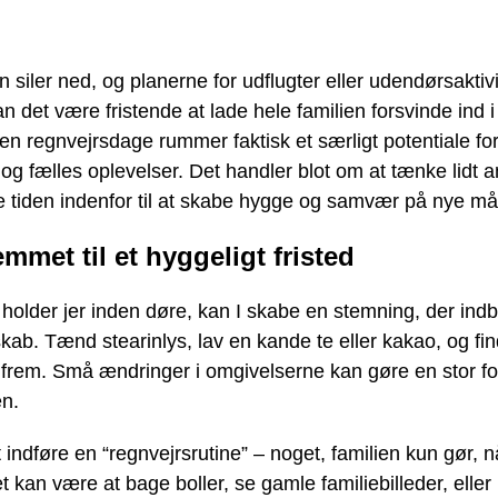
 siler ned, og planerne for udflugter eller udendørsaktiv
an det være fristende at lade hele familien forsvinde ind i
n regnvejrsdage rummer faktisk et særligt potentiale fo
t og fælles oplevelser. Det handler blot om at tænke lidt 
e tiden indenfor til at skabe hygge og samvær på nye må
mmet til et hyggeligt fristed
 holder jer inden døre, kan I skabe en stemning, der indby
kab. Tænd stearinlys, lav en kande te eller kakao, og fi
frem. Små ændringer i omgivelserne kan gøre en stor for
n.
 indføre en “regnvejrsrutine” – noget, familien kun gør, n
t kan være at bage boller, se gamle familiebilleder, elle