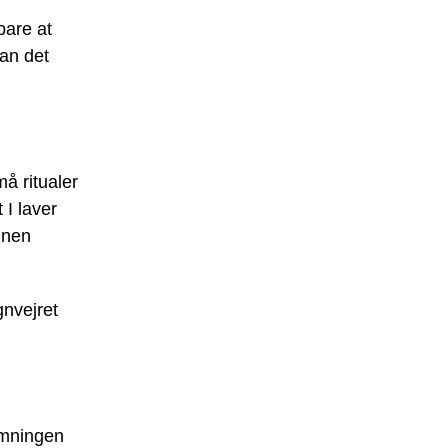
bare at
kan det
må ritualer
 I laver
egnen
gnvejret
emningen