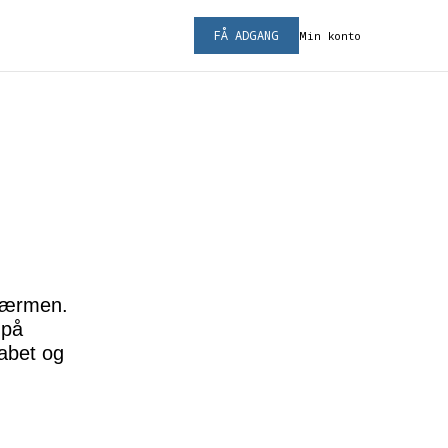
FÅ ADGANG
Min konto
skærmen.
 på
kabet og