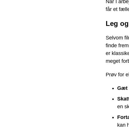
Når I arbe
får et fæl
Leg og
Selvom fil
finde frem 
er klassi
meget for
Prøv for 
Gæt 
Skat
en sk
Fort
kan h