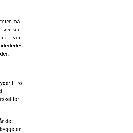
iteter må
 hver sin
r nærvær,
anderledes
der.
der til ro
nd
skel for
år det
r bygge en