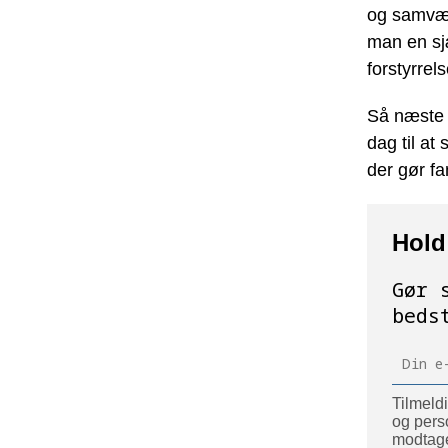
og samvære
man en sj
forstyrrels
Så næste g
dag til at
der gør fa
Hold
Gør 
beds
Tilmeld
og pers
modtage