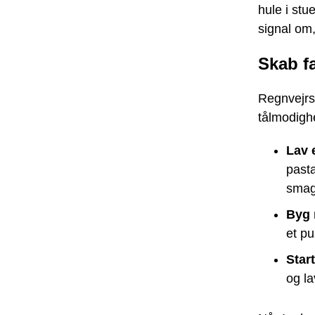
hule i stu
signal om, 
Skab fæ
Regnvejrsd
tålmodighe
Lav 
pasta
smag
Byg
et pu
Star
og la