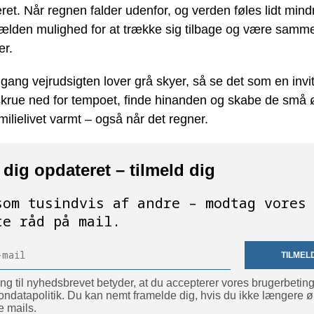
t. Når regnen falder udenfor, og verden føles lidt mindr
ælden mulighed for at trække sig tilbage og være samm
er.
ang vejrudsigten lover grå skyer, så se det som en invit
 skrue ned for tempoet, finde hinanden og skabe de små ø
milielivet varmt – også når det regner.
 dig opdateret – tilmeld dig
som tusindvis af andre – modtag vores
te råd på mail.
TILMEL
ing til nyhedsbrevet betyder, at du accepterer vores brugerbetin
ondatapolitik. Du kan nemt framelde dig, hvis du ikke længere ø
 mails.