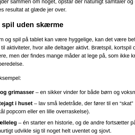
jder sammen om noget, opstår der naturligt samtaler og g
les resultat at glæde jer over.
 spil uden skærme
m og spil på tablet kan være hyggelige, kan det være bef
til aktiviteter, hvor alle deltager aktivt. Brætspil, kortspil
kere, men der findes mange måder at lege på, som ikke 
beredelse.
eksempel:
og grimasser
– en sikker vinder for både børn og voksn
tejagt i huset
– lav små ledetråde, der fører til en “skat
ål popcorn eller en lille overraskelse).
ælleleg
– én starter en historie, og de andre fortsætter på
urtigt udvikle sig til noget helt uventet og sjovt.