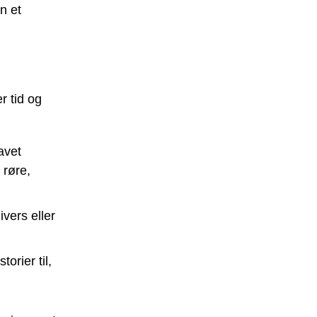
n et
r tid og
avet
 røre,
vers eller
orier til,