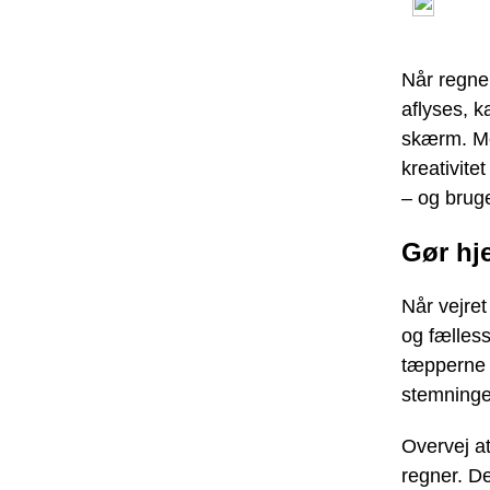
Når regnen
aflyses, k
skærm. Me
kreativite
– og brug
Gør hje
Når vejret
og fælless
tæpperne 
stemninge
Overvej at
regner. De