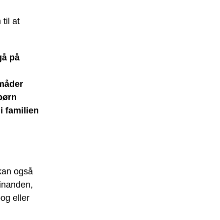
til at
gå på
 måder
børn
i familien
 kan også
inanden,
bog eller