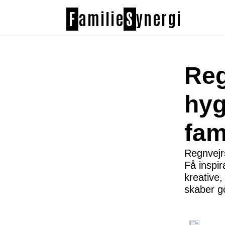
F
amilie
S
ynergi
Reg
hyg
fam
Regnvejr
Få inspir
kreative,
skaber g