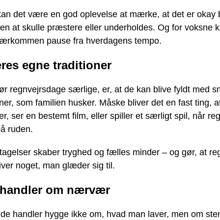
kan det være en god oplevelse at mærke, at det er okay 
en at skulle præstere eller underholdes. Og for voksne 
kærkommen pause fra hverdagens tempo.
res egne traditioner
ør regnvejrsdage særlige, er, at de kan blive fyldt med s
oner, som familien husker. Måske bliver det en fast ting, at
, ser en bestemt film, eller spiller et særligt spil, når r
å ruden.
agelser skaber tryghed og fælles minder – og gør, at re
ver noget, man glæder sig til.
handler om nærvær
ende handler hygge ikke om, hvad man laver, men om st