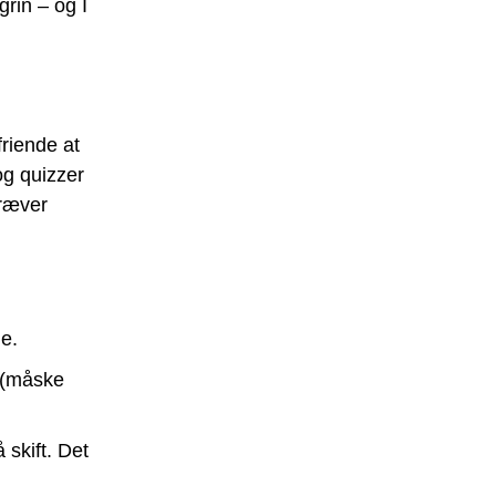
rin – og I
riende at
 og quizzer
kræver
e.
” (måske
 skift. Det