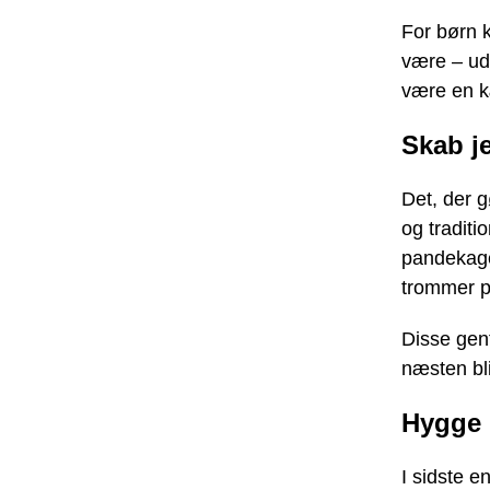
For børn 
være – ud
være en 
Skab je
Det, der g
og traditi
pandekager
trommer p
Disse gent
næsten bli
Hygge 
I sidste 