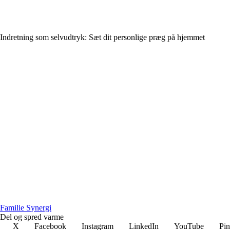
Indretning som selvudtryk: Sæt dit personlige præg på hjemmet
F
amilie
S
ynergi
Del og spred varme
X
Facebook
Instagram
LinkedIn
YouTube
Pin