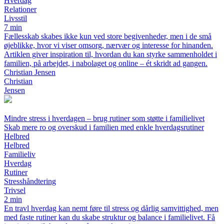
Hverdag
Relationer
Livsstil
7 min
Fællesskab skabes ikke kun ved store begivenheder, men i de små
øjeblikke, hvor vi viser omsorg, nærvær og interesse for hinanden.
Artiklen giver inspiration til, hvordan du kan styrke sammenholdet i
familien, på arbejdet, i nabolaget og online – ét skridt ad gangen.
Christian Jensen
Christian
Jensen
Mindre stress i hverdagen – brug rutiner som støtte i familielivet
Skab mere ro og overskud i familien med enkle hverdagsrutiner
Helbred
Helbred
Familieliv
Hverdag
Rutiner
Stresshåndtering
Trivsel
2 min
En travl hverdag kan nemt føre til stress og dårlig samvittighed, men
med faste rutiner kan du skabe struktur og balance i familielivet. Få