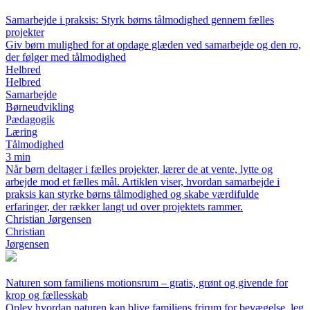
Samarbejde i praksis: Styrk børns tålmodighed gennem fælles
projekter
Giv børn mulighed for at opdage glæden ved samarbejde og den ro,
der følger med tålmodighed
Helbred
Helbred
Samarbejde
Børneudvikling
Pædagogik
Læring
Tålmodighed
3 min
Når børn deltager i fælles projekter, lærer de at vente, lytte og
arbejde mod et fælles mål. Artiklen viser, hvordan samarbejde i
praksis kan styrke børns tålmodighed og skabe værdifulde
erfaringer, der rækker langt ud over projektets rammer.
Christian Jørgensen
Christian
Jørgensen
Naturen som familiens motionsrum – gratis, grønt og givende for
krop og fællesskab
Oplev hvordan naturen kan blive familiens frirum for bevægelse, leg