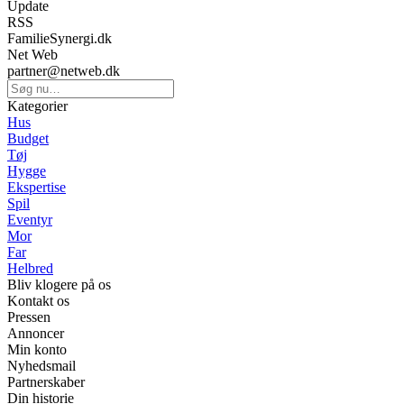
Update
RSS
FamilieSynergi.dk
Net Web
partner@netweb.dk
Kategorier
Hus
Budget
Tøj
Hygge
Ekspertise
Spil
Eventyr
Mor
Far
Helbred
Bliv klogere på os
Kontakt os
Pressen
Annoncer
Min konto
Nyhedsmail
Partnerskaber
Din historie