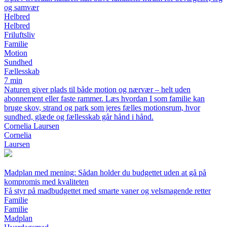
og samvær
Helbred
Helbred
Friluftsliv
Familie
Motion
Sundhed
Fællesskab
7 min
Naturen giver plads til både motion og nærvær – helt uden
abonnement eller faste rammer. Læs hvordan I som familie kan
bruge skov, strand og park som jeres fælles motionsrum, hvor
sundhed, glæde og fællesskab går hånd i hånd.
Cornelia Laursen
Cornelia
Laursen
Madplan med mening: Sådan holder du budgettet uden at gå på
kompromis med kvaliteten
Få styr på madbudgettet med smarte vaner og velsmagende retter
Familie
Familie
Madplan