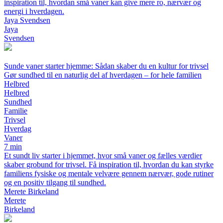
inspiration til, hvordan små vaner kan give mere ro, nærvær og
energi i hverdagen.
Jaya Svendsen
Jaya
Svendsen
Sunde vaner starter hjemme: Sådan skaber du en kultur for trivsel
Gør sundhed til en naturlig del af hverdagen – for hele familien
Helbred
Helbred
Sundhed
Familie
Trivsel
Hverdag
Vaner
7 min
Et sundt liv starter i hjemmet, hvor små vaner og fælles værdier
skaber grobund for trivsel. Få inspiration til, hvordan du kan styrke
familiens fysiske og mentale velvære gennem nærvær, gode rutiner
og en positiv tilgang til sundhed.
Merete Birkeland
Merete
Birkeland