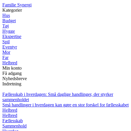
F
amilie
S
ynergi
Kategorier
Hus
Budget
Tøj
Hygge
Ekspertise
Spil
Eventyr
Mor
Far
Helbred
Min konto
Få adgang
Nyhedsbreve
Indretning
Fællesskab i hverdagen: Små daglige handlinger, der styrker
sammenholdet
Små handlinger i hverdagen kan gøre en stor forskel for fællesskabet
Helbred
Helbred
Fællesskab
Sammenhold