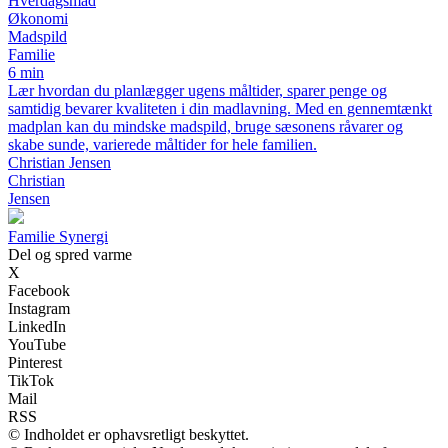
Hverdagsmad
Økonomi
Madspild
Familie
6 min
Lær hvordan du planlægger ugens måltider, sparer penge og
samtidig bevarer kvaliteten i din madlavning. Med en gennemtænkt
madplan kan du mindske madspild, bruge sæsonens råvarer og
skabe sunde, varierede måltider for hele familien.
Christian Jensen
Christian
Jensen
F
amilie
S
ynergi
Del og spred varme
X
Facebook
Instagram
LinkedIn
YouTube
Pinterest
TikTok
Mail
RSS
© Indholdet er ophavsretligt beskyttet.