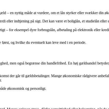
æld – en nyttig måde at vurdere, om et lån styrker eller svækker din ø
di eller indtjening på sigt. Det kan være et boliglån, et studielån eller e
tigt – for eksempel dyre forbrugslån, afbetaling på elektronik eller kre
le først, og hvilke du eventuelt kan leve med i en periode.
ryghed, men også begrænse din handlefrihed. En høj gældsandel betyder, at
ndkomst der går til gældsbetalinger. Mange økonomiske rådgivere anbefal
r.
– både økonomisk og personligt.