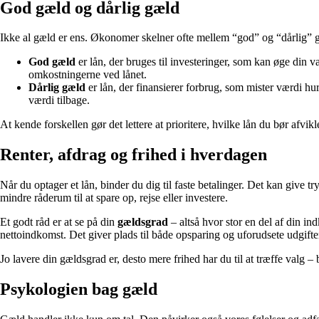
God gæld og dårlig gæld
Ikke al gæld er ens. Økonomer skelner ofte mellem “god” og “dårlig” g
God gæld
er lån, der bruges til investeringer, som kan øge din vær
omkostningerne ved lånet.
Dårlig gæld
er lån, der finansierer forbrug, som mister værdi hur
værdi tilbage.
At kende forskellen gør det lettere at prioritere, hvilke lån du bør afvik
Renter, afdrag og frihed i hverdagen
Når du optager et lån, binder du dig til faste betalinger. Det kan give t
mindre råderum til at spare op, rejse eller investere.
Et godt råd er at se på din
gældsgrad
– altså hvor stor en del af din i
nettoindkomst. Det giver plads til både opsparing og uforudsete udgifte
Jo lavere din gældsgrad er, desto mere frihed har du til at træffe valg 
Psykologien bag gæld