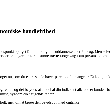
onomiske handlefrihed
t tidspunkt optaget lån – til bolig, bil, uddannelse eller forbrug. Men 
er derfor afgørende for at kunne træffe kloge valg i din privatøkonomi.
 noget nu, som du ellers skulle have sparet op til i mange år. Et boliglån
g renter, og det betyder, at en del af din indkomst allerede er bundet. J
kifte, sygdom eller stigende renter.
helt, men om at bruge den bevidst og med omtanke.