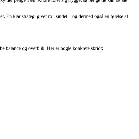
skylder penge væk. Andre føler sig trygge, så længe de kan betale
et. En klar strategi giver ro i sindet – og dermed også en følelse af
be balance og overblik. Her er nogle konkrete skridt: