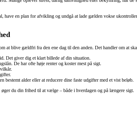
rd. Mange oplever stress, dårlig samvittighed eller bekymring, når de 
 tal, have en plan for afvikling og undgå at lade gælden vokse ukontroller
ihed
m at blive gældfri fra den ene dag til den anden. Det handler om at ska
. Det giver dig et klart billede af din situation.
ugslån. De har ofte høje renter og koster mest på sigt.
vilkår.
ifter.
n bestemt alder eller at reducere dine faste udgifter med et vist beløb.
øger du din frihed til at vælge – både i hverdagen og på længere sigt.