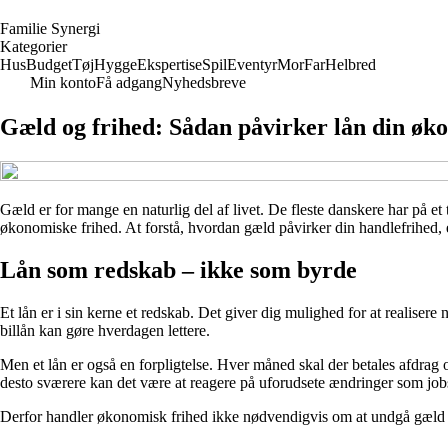
F
amilie
S
ynergi
Kategorier
Hus
Budget
Tøj
Hygge
Ekspertise
Spil
Eventyr
Mor
Far
Helbred
Min konto
Få adgang
Nyhedsbreve
Gæld og frihed: Sådan påvirker lån din øk
Gæld er for mange en naturlig del af livet. De fleste danskere har på e
økonomiske frihed. At forstå, hvordan gæld påvirker din handlefrihed, 
Lån som redskab – ikke som byrde
Et lån er i sin kerne et redskab. Det giver dig mulighed for at realisere
billån kan gøre hverdagen lettere.
Men et lån er også en forpligtelse. Hver måned skal der betales afdrag o
desto sværere kan det være at reagere på uforudsete ændringer som jobs
Derfor handler økonomisk frihed ikke nødvendigvis om at undgå gæld 