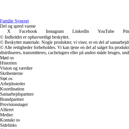
F
amilie
S
ynergi
Del og spred varme
X
Facebook
Instagram
LinkedIn
YouTube
Pin
© Indholdet er ophavsretligt beskyttet.
© Beskyttet materiale. Nogle produkter, vi viser, er en del af samarbejd
© Alle rettigheder forbeholdes. Vi kan tjene en del af salget fra produk
distribueres, transmitteres, cachelagres eller på anden måde bruges, und
Mød os
Historien
Vision og værdier
Skribenterne
Støt os
Arbejdssteder
Koordination
Samarbejdspartner
Brandpartner
Provisionstager
Allieret
Medier
Kontakt os
Sidelinks