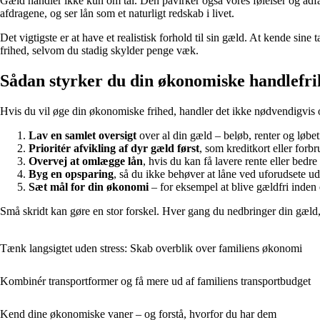
Gæld handler ikke kun om tal. Den påvirker også vores følelser og adfæ
afdragene, og ser lån som et naturligt redskab i livet.
Det vigtigste er at have et realistisk forhold til sin gæld. At kende sine
frihed, selvom du stadig skylder penge væk.
Sådan styrker du din økonomiske handlefr
Hvis du vil øge din økonomiske frihed, handler det ikke nødvendigvis o
Lav en samlet oversigt
over al din gæld – beløb, renter og løbetid
Prioritér afvikling af dyr gæld først
, som kreditkort eller forbr
Overvej at omlægge lån
, hvis du kan få lavere rente eller bedre 
Byg en opsparing
, så du ikke behøver at låne ved uforudsete udg
Sæt mål for din økonomi
– for eksempel at blive gældfri inden e
Små skridt kan gøre en stor forskel. Hver gang du nedbringer din gæld, 
Tænk langsigtet uden stress: Skab overblik over familiens økonomi
Kombinér transportformer og få mere ud af familiens transportbudget
Kend dine økonomiske vaner – og forstå, hvorfor du har dem